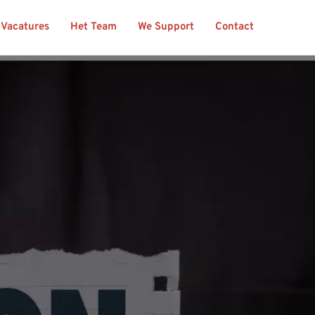
Vacatures
Het Team
We Support
Contact