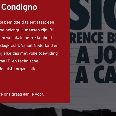
 Condigno
l bemiddeld talent staat een 
oe belangrijk mensen zijn. Bij 
n we lokale betrokkenheid 
slagkracht. Vanuit Nederland én 
 elke dag met volle toewijding 
an IT- en technische 
e juiste organisaties.
e ons graag aan je voor.